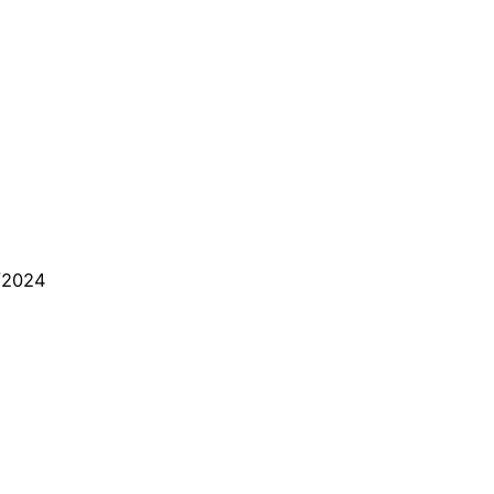
4
/2024
– Nghĩ Giàu & Làm Giàu – Napoleon Hill