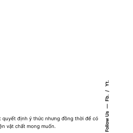
apoleon
ll
OOKAS
UDIO
OUCHER)
ố
ợng
Yt.
Fb.
Follow Us
ất quyết định ý thức nhưng đồng thời để có
hiện vật chất mong muốn.