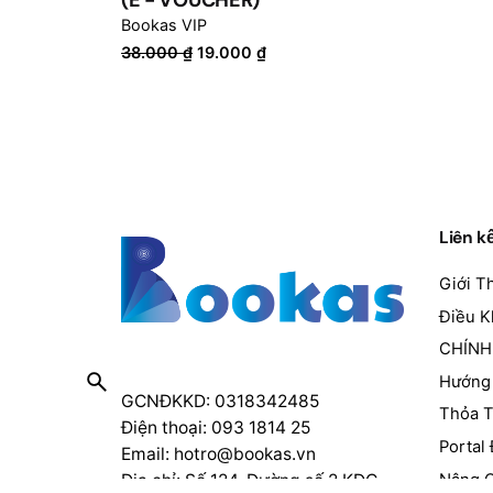
(E - VOUCHER)
Bookas VIP
Giá
Giá
38.000
₫
19.000
₫
gốc
hiện
là:
tại
38.000 ₫.
là:
19.000 ₫.
Liên k
Giới T
Điều 
CHÍNH
Hướng 
GCNĐKKD: 0318342485
Thỏa 
Điện thoại: 093 1814 25
Portal 
Email:
hotro@bookas.vn
Nâng C
Địa chỉ: Số 124, Đường số 2 KDC