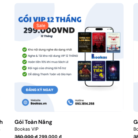
Sale
h
Gói Toàn Năng
G
O
Bookas VIP
B
Giá
Giá
360.000
₫
299.000
₫
3