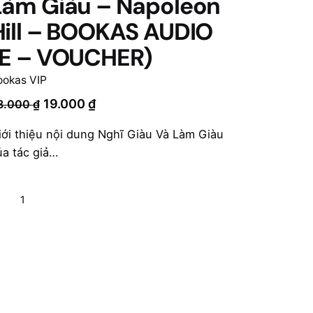
Làm Giàu – Napoleon
Hill – BOOKAS AUDIO
(E – VOUCHER)
ookas VIP
Giá
Giá
19.000
₫
8.000
₫
gốc
hiện
iới thiệu nội dung Nghĩ Giàu Và Làm Giàu
là:
tại
ủa tác giả…
38.000 ₫.
là:
19.000 ₫.
ách
Thêm vào giỏ hàng
ghĩ
àu
àm
àu