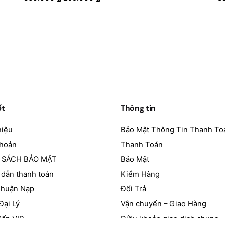
gốc
hiện
là:
tại
360.000 ₫.
là:
299.000 ₫.
ết
Thông tin
hiệu
Bảo Mật Thông Tin Thanh To
Khoản
Thanh Toán
 SÁCH BẢO MẬT
Bảo Mật
dẫn thanh toán
Kiểm Hàng
Thuận Nạp
Đổi Trả
Đại Lý
Vận chuyển – Giao Hàng
ấp VIP
Điều khoản giao dịch chung