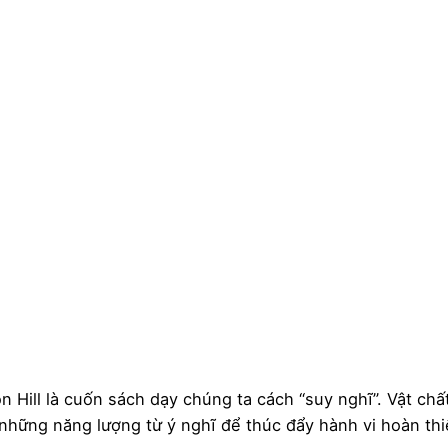
N
Hi
-
B
A
(E
-
V
s
lư
 Hill là cuốn sách dạy chúng ta cách “suy nghĩ”. Vật ch
a những năng lượng từ ý nghĩ để thúc đẩy hành vi hoàn t