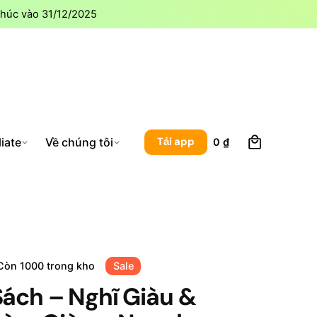
thúc vào 31/12/2025
0
Tải app
liate
Về chúng tôi
0
₫
Còn 1000 trong kho
Sale
Sách – Nghĩ Giàu &