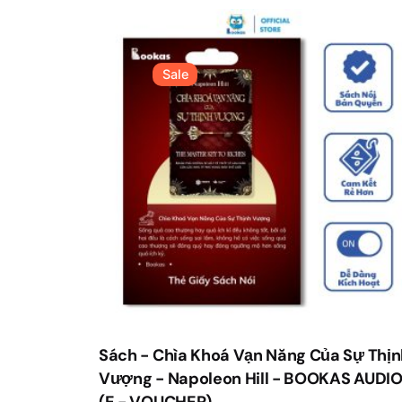
You must be
logged in
to post a review.
Sale
Sách - Chìa Khoá Vạn Năng Của Sự Thịn
Vượng - Napoleon Hill - BOOKAS AUDI