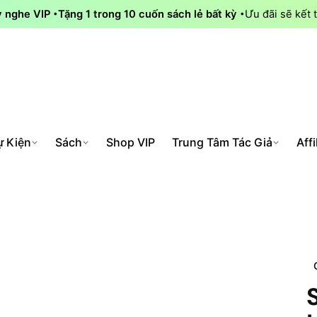
y nghe VIP
Tặng 1 trong 10 cuốn sách lẻ bất kỳ
Ưu đãi sẽ kết 
ự Kiện
Sách
Shop VIP
Trung Tâm Tác Giả
Affi