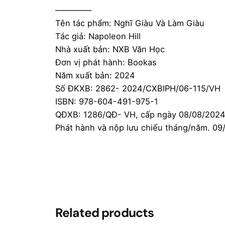
————–
Tên tác phẩm: Nghĩ Giàu Và Làm Giàu
Tác giả: Napoleon Hill
Nhà xuất bản: NXB Văn Học
Đơn vị phát hành: Bookas
Năm xuất bản: 2024
Số ĐKXB: 2862- 2024/CXBIPH/06-115/VH
ISBN: 978-604-491-975-1
QĐXB: 1286/QĐ- VH, cấp ngày 08/08/202
Phát hành và nộp lưu chiểu tháng/năm. 09
Reviews
There are no reviews yet.
Be the first to review “Sách 
VOUCHER)”
Related products