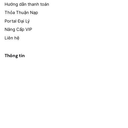
Hướng dẫn thanh toán
Thỏa Thuận Nạp
Portal Đại Lý
Nâng Cấp VIP
Liên hệ
Thông tin
Bảo Mật Thông Tin Thanh Toán
Thanh Toán
Bảo Mật
Kiểm Hàng
Đổi Trả
Vận chuyển – Giao Hàng
Điều khoản giao dịch chung