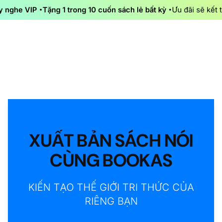
Skip
y nghe VIP
Tặng 1 trong 10 cuốn sách lẻ bất kỳ
Ưu đãi sẽ kết 
to
content
XUẤT BẢN SÁCH NÓI
CÙNG BOOKAS
KIẾN TẠO THẾ GIỚI TRI THỨC CỦA
RIÊNG BẠN