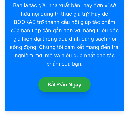
0
Bạn là tác giả, nhà xuất bản, hay đơn vị sở
Tải app
0
₫
hữu nội dung tri thức giá trị? Hãy để
BOOKAS trở thành cầu nối giúp tác phẩm
của bạn tiếp cận gần hơn với hàng triệu độc
giả hiện đại thông qua định dạng sách nói
sống động. Chúng tôi cam kết mang đến trải
nghiệm mới mẻ và hiệu quả nhất cho tác
phẩm của bạn.
Bắt Đầu Ngay