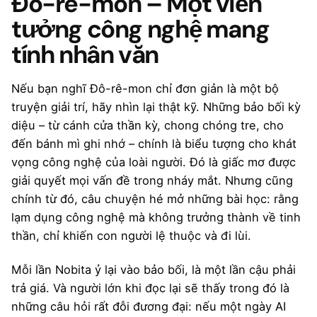
Đô-rê-mon – Một viễn
tưởng công nghệ mang
tính nhân văn
Nếu bạn nghĩ Đô-rê-mon chỉ đơn giản là một bộ
truyện giải trí, hãy nhìn lại thật kỹ. Những bảo bối kỳ
diệu – từ cánh cửa thần kỳ, chong chóng tre, cho
đến bánh mì ghi nhớ – chính là biểu tượng cho khát
vọng công nghệ của loài người. Đó là giấc mơ được
giải quyết mọi vấn đề trong nháy mắt. Nhưng cũng
chính từ đó, câu chuyện hé mở những bài học: rằng
lạm dụng công nghệ mà không trưởng thành về tinh
thần, chỉ khiến con người lệ thuộc và đi lùi.
Mỗi lần Nobita ỷ lại vào bảo bối, là một lần cậu phải
trả giá. Và người lớn khi đọc lại sẽ thấy trong đó là
những câu hỏi rất đỗi đương đại: nếu một ngày AI