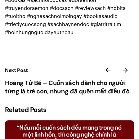
#bookas #sachnoibookas #doraemon
#truyendoraemon #docsach #reviewsach #nobita
#tuoitho #nghesachnoimoingay #bookasaudio
#trietlycuocsong #sachhaynendoc #giatritraitim
#hoinhungnguoidayeuthoau
Next Post
Hoàng Tử Bé – Cuốn sách dành cho người
từng là trẻ con, nhưng đã quên mất điều đó
Related Posts