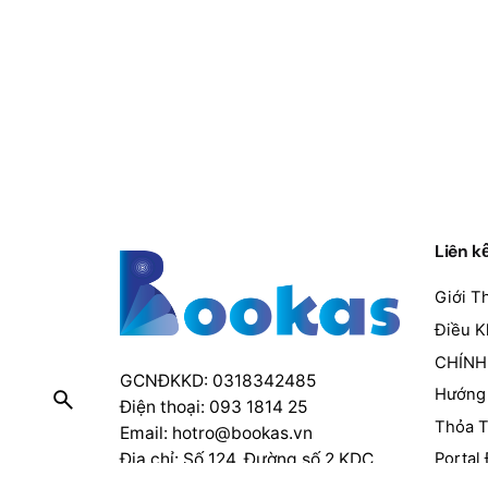
Liên k
Giới T
Điều 
CHÍNH
GCNĐKKD: 0318342485
Hướng 
Điện thoại: 093 1814 25
Thỏa 
Email:
hotro@bookas.vn
Địa chỉ: Số 124, Đường số 2 KDC
Portal 
Vạn Phúc, P. Hiệp Bình, TP. Hồ Chí